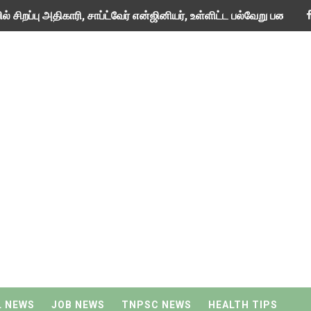
் சிறப்பு அதிகாரி, சாப்ட்வேர் என்ஜினியர், உள்ளிட்ட பல்வேறு பணியிடங
ூ 35,400 ஊதியத்தில் உதவியாளர் பணியிடங்களுக்கான வேலைவாய்ப்
் 154 பணியிடங்களுக்கு ரூ 26,500 முதல் ரூ 34,000 வரை ஊதியத்தில்
யல் ஆராய்ச்சி நிறுவனத்தில் 27 பணியிடங்களுக்கு அப்ரண்டிஸ் வேலை 
ியமா அல்லது மாய்ஸ்சரைசர் முக்கியமா?
 பணியிடங்களுக்கு ரூ.44,900 முதல் ரூ.1,42,400 வரை வேலை வாய்ப்ப
கு முதுகலை மற்றும் இளங்கலை பட்டதாரி ஆசிரியர்களுக்கான நிரந்தர 
வி செய்வது எப்படி?
ான முடுக்கி மையத்தில் ரூ 35,400 முதல் ரூ 1,12,400 வரை ஊதியத
விரைவில் 2 ஆயிரம் பட்டதாரி ஆசிரியர்கள் மற்றும் ஆசிரியர் பயிற்றுநர்
L NEWS
JOB NEWS
TNPSC NEWS
HEALTH TIPS