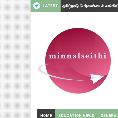
LATEST
தமிழ்நாடு மெர்கண்டைல் வங்கியில
வேளாண் அறிவியல் மையத்தில் ர
பாரத் பெட்ரோலியம் நிறுவனத்தில
காரைக்குடி மத்திய மின் வேதியி
முகத்திற்கு சன்ஸ்கிரீன் முக்க
எய்ம்ஸ் மருத்துவமனையில் 2,218
சைனிக் பள்ளியில் 4 பாடங்களுக்
சுவையான, மணமான சிக்கன் கிரே
பல்கலைக்கழகங்களுக்கு இடையேய
ஆசிரியர் தேர்வு வாரியம் மூலம் 
HOME
EDUCATION NEWS
GENERA