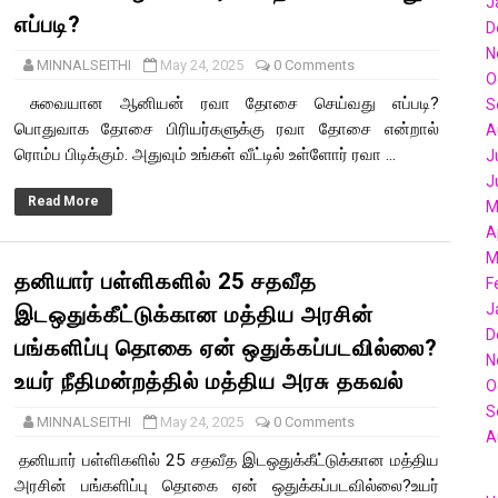
J
எப்படி?
D
N
MINNALSEITHI
May 24, 2025
0 Comments
O
சுவையான ஆனியன் ரவா தோசை செய்வது எப்படி?
S
பொதுவாக தோசை பிரியர்களுக்கு ரவா தோசை என்றால்
A
ரொம்ப பிடிக்கும். அதுவும் உங்கள் வீட்டில் உள்ளோர் ரவா ...
J
J
Read More
M
A
M
தனியார் பள்ளிகளில் 25 சதவீத
F
J
இடஒதுக்கீட்டுக்கான மத்திய அரசின்
D
பங்களிப்பு தொகை ஏன் ஒதுக்கப்படவில்லை?
N
உயர் நீதிமன்றத்தில் மத்திய அரசு தகவல்
O
S
MINNALSEITHI
May 24, 2025
0 Comments
A
தனியார் பள்ளிகளில் 25 சதவீத இடஒதுக்கீட்டுக்கான மத்திய
அரசின் பங்களிப்பு தொகை ஏன் ஒதுக்கப்படவில்லை?உயர்