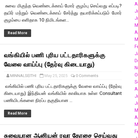
A
சுவை மிகுந்த வெண்டைக்காய் மோர் குழம்பு செய்வது எப்படி?
பேராலயத்தின் ஆண்டு பெருவிழா: ஆகஸ்ட் 5 ஆம் தேதி உள்ளூர் விடுமு
J
தயிர் மற்றும் வெண்டைக்காய் சேர்த்து தயாரிக்கப்படும் மோர்
J
குழம்பை எளிதாக 10 நிமிடங்கள...
நாமக்கல் மாவட்டத்தில் ஆகஸ்ட் 3 ஆம் தேதி உள்ளூர் விடுமுறை அறிவிப
M
A
Read More
பணியிடங்களுக்கு ரூ.48,480 முதல் ரூ.85,920 வரை ஊதியத்தில் வேலை
M
F
 பல திட்டங்கள்:கல்வித் திட்ட மாற்றம் குறித்து அமைச்சர் ராஜ்மோகன் வி
J
வங்கியில் பணி புரிய பட்டதாரிகளுக்கு
D
ின்ற ஆகஸ்ட் 10 ம் தேதி ஆடி திருவாதிரை முன்னிட்டு உள்ளூர் விடுமு
வேலை வாய்ப்பு (தேர்வு கிடையாது)
N
O
MINNALSEITHI
May 25, 2025
0 Comments
S
வங்கியில் பணி புரிய பட்டதாரிகளுக்கு வேலை வாய்ப்பு (தேர்வு
A
கிடையாது) இந்தியன் வங்கியில் காலியாக உள்ள Consultant
J
பணியிடங்களை நிரப்ப தகுதியான ...
J
M
Read More
A
M
F
சுவையான ஆனியன் ரவா தோசை செய்வது