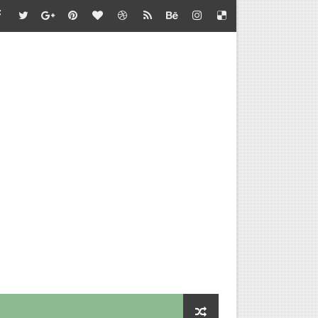
்களுக்கு வேலை வாய்ப்பு..!
பு
 வேலை வாய்ப்பு..!
வாய்ப்பு
ு..!
வேலை வாய்ப்பு..!
்தில் வேலை வாய்ப்பு
களை நியமிக்க பள்ளிக்கல்வித்துறை முடிவு