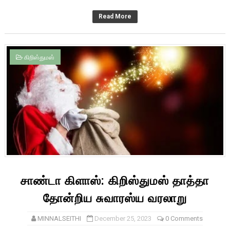
Read More
கிறிஸ்துமஸ்
சாண்டா கிளாஸ்: கிறிஸ்துமஸ் தாத்தா
தோன்றிய சுவாரஸ்ய வரலாறு
MINNALSEITHI
December 25, 2023
0 Comments