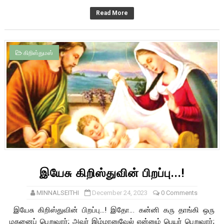
Read More
கிறிஸ்துமஸ்
இயேசு கிறிஸ்துவின் பிறப்பு...!
MINNALSEITHI
December 24, 2023
0 Comments
இயேசு கிறிஸ்துவின் பிறப்பு...! இதோ… கன்னி கரு தாங்கி ஒரு
மகனைப் பெறுவார்; அவர் இம்மானுவேல் என்னும் பெயர் பெறுவார்;