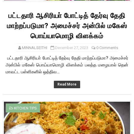
பட்டதாரி ஆசிரியா் போட்டித் தேர்வு தேதி
மாற்றப்படுமா? அமைச்சர் அன்பில் மகேஸ்
பொய்யாமொழி விளக்கம்
MINNALSEITHI
December 27, 2023
0 Comments
பட்டதாரி ஆசிரியா் போட்டித் தேர்வு தேதி மாற்றப்படுமா? அமைச்சர்
அன்பில் மகேஸ் பொய்யாமொழி விளக்கம் பலத்த மழையால் தென்
மாவட்ட பள்ளிகளில் ஒத்திவ...
Read More
KITCHEN TIPS