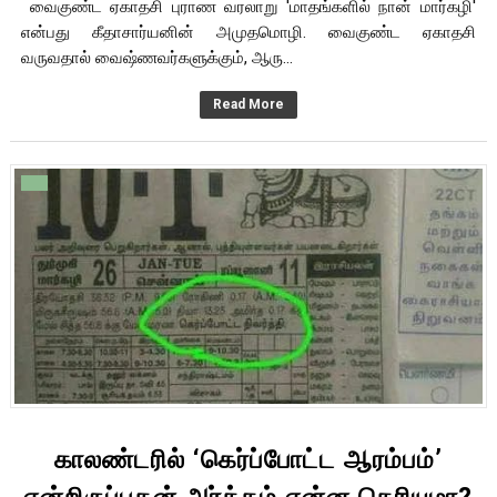
வைகுண்ட ஏகாதசி புராண வரலாறு 'மாதங்களில் நான் மார்கழி'
என்பது கீதாசார்யனின் அமுதமொழி. வைகுண்ட ஏகாதசி
வருவதால் வைஷ்ணவர்களுக்கும், ஆரு...
Read More
காலண்டரில் ‘கெர்ப்போட்ட ஆரம்பம்’