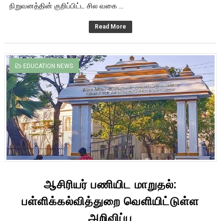
நிறுவனத்தின் குறிப்பிட்ட சில வகை ...
Read More
EDUCATION NEWS
ஆசிரியர் பணியிட மாறுதல்:
பள்ளிக்கல்வித்துறை வெளியிட்டுள்ள
அறிவிப்பு