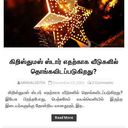
கிறிஸ்துமஸ் ஸ்டார் எதற்காக வீடுகளில்
தொங்கவிடப்படுகிறது?
MINNALSEITHI
December 25, 2023
0 Comments
கிறிஸ்துமஸ் ஸ்டார் எதற்காக வீடுகளில் தொங்கவிடப்படுகிறது?
இயேசு பிறந்தபோது, பெத்லகேம் வயல்வெளியில் இருந்த
இடையர்களுக்கு தோன்றிய வானதூதர், இத...
Read More