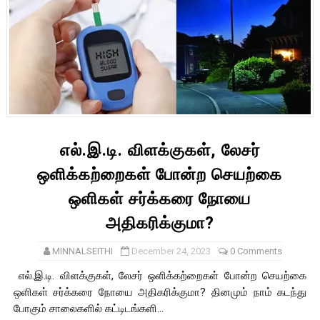
எல்.இ.டி. விளக்குகள், லேசர்
ஒளிக்கற்றைகள் போன்ற செயற்கை
ஒளிகள் சர்க்கரை நோயை
அதிகரிக்குமா?
MINNALSEITHI
December 24, 2023
0 Comments
எல்.இ.டி. விளக்குகள், லேசர் ஒளிக்கற்றைகள் போன்ற செயற்கை
ஒளிகள் சர்க்கரை நோயை அதிகரிக்குமா? தினமும் நாம் கடந்து
போகும் சாலைகளில் கட்டிடங்களி...