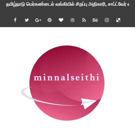
வேளாண் அறிவியல் மையத்தில் ரூ 35,400 ஊதியத்தில் உதவியாள
பாரத் பெட்ரோலியம் நிறுவனத்தில் 154 பணியிடங்களுக்கு ரூ 26,50
காரைக்குடி மத்திய மின் வேதியியல் ஆராய்ச்சி நிறுவனத்தில் 27 
முகத்திற்கு சன்ஸ்கிரீன் முக்கியமா அல்லது மாய்ஸ்சரைசர் முக்கி
எய்ம்ஸ் மருத்துவமனையில் 2,218 பணியிடங்களுக்கு ரூ.44,900 மு
சைனிக் பள்ளியில் 4 பாடங்களுக்கு முதுகலை மற்றும் இளங்கலை பட
சுவையான, மணமான சிக்கன் கிரேவி செய்வது எப்படி?
பல்கலைக்கழகங்களுக்கு இடையேயான முடுக்கி மையத்தில் ரூ 35,
ஆசிரியர் தேர்வு வாரியம் மூலம் விரைவில் 2 ஆயிரம் பட்டதாரி ஆசிரி
நாடு முழுவதும் பொதுத்துறை வங்கிகளில் காலியாக உள்ள 11,403 