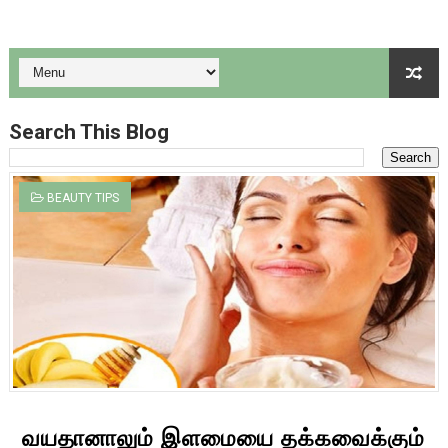
வல்வில் ஓரிவிழா கொண்டாட்டம்: நாமக்கல் மாவட்டத்தில் ஆகஸ்ட் 3 
பஞ்சாப் நேஷனல் வங்கியில் 545 பணியிடங்களுக்கு ரூ.48,480 முத
புத்தகப் பை சுமை குறைப்பு உட்பட பல திட்டங்கள்:கல்வித் திட்ட மாற்
Search This Blog
அரியலூர் மாவட்டத்துக்கு, வருகின்ற ஆகஸ்ட் 10 ம் தேதி ஆடி திர
BEAUTY TIPS
தமிழ்நாடு மெர்கண்டைல் வங்கியில் சிறப்பு அதிகாரி, சாப்ட்வேர் என
வயதானாலும் இளமையை தக்கவைக்கும்