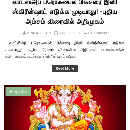
வாட்ஸ்அப் ப்ரொஃபைல் பிக்சரை இனி
ஸ்கிரீன்ஷாட் எடுக்க முடியாது! -புதிய
அம்சம் விரைவில் அறிமுகம்
MINNALSEITHI
May 26, 2024
0 Comments
வாட்ஸ்அப் ப்ரொஃபைல் பிக்சரை இனி ஸ்கிரீன்ஷாட் எடுக்க
முடியாது! -புதிய அம்சம் விரைவில் அறிமுகம் பயனர்களின்
ப்ரொஃபைல் படத்தை ஸ்கிரீன்ஷாட் எடுப...
Read More
ஆன்மீகம்