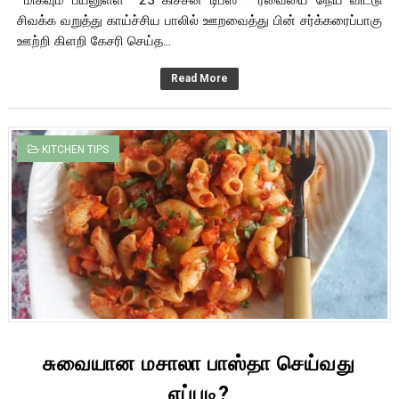
மிகவும் பயனுள்ள 23 கிச்சன் டிப்ஸ் * ரவையை நெய் விட்டு
சிவக்க வறுத்து காய்ச்சிய பாலில் ஊறவைத்து பின் சர்க்கரைப்பாகு
ஊற்றி கிளறி கேசரி செய்த...
Read More
KITCHEN TIPS
சுவையான மசாலா பாஸ்தா செய்வது
எப்படி?