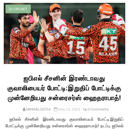
CRICKET
ஐபிஎல் சீசனின் இரண்டாவது
குவாலிபையர் போட்டி:இறுதிப் போட்டிக்கு
முன்னேறியது சன்ரைசர்ஸ் ஹைதராபாத்!
MINNALSEITHI
May 25, 2024
0 Comments
ஐபிஎல் சீசனின் இரண்டாவது குவாலிபையர் போட்டி:இறுதிப்
போட்டிக்கு முன்னேறியது சன்ரைசர்ஸ் ஹைதராபாத்! நடப்பு ஐபிஎல்