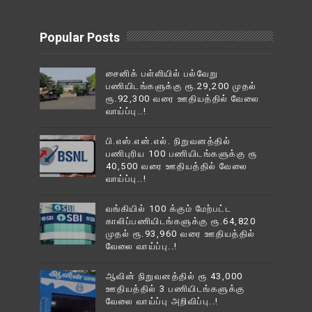
Popular Posts
சைனிக் பள்ளியில் பல்வேறு
பணியிடங்களுக்கு ரூ.29,200 முதல்
ரூ.92,300 வரை ஊதியத்தில் வேலை
வாய்ப்பு..!
பி.எஸ்.என்.எல். நிறுவனத்தில்
பணிபுரிய 100 பணியிடங்களுக்கு ரூ
40,500 வரை ஊதியத்தில் வேலை
வாய்ப்பு..!
வங்கியில் 100 க்கும் மேற்பட்ட
காலிப்பணியிடங்களுக்கு ரூ.64,820
முதல் ரூ.93,960 வரை ஊதியத்தில்
வேலை வாய்ப்பு..!
ஆவின் நிறுவனத்தில் ரூ 43,000
ஊதியத்தில் 3 பணியிடங்களுக்கு
வேலை வாய்ப்பு அறிவிப்பு..!