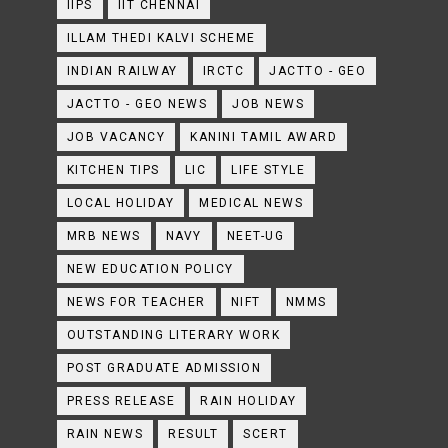
IIPS
IIT CHENNAI
ILLAM THEDI KALVI SCHEME
INDIAN RAILWAY
IRCTC
JACTTO - GEO
JACTTO - GEO NEWS
JOB NEWS
JOB VACANCY
KANINI TAMIL AWARD
KITCHEN TIPS
LIC
LIFE STYLE
LOCAL HOLIDAY
MEDICAL NEWS
MRB NEWS
NAVY
NEET-UG
NEW EDUCATION POLICY
NEWS FOR TEACHER
NIFT
NMMS
OUTSTANDING LITERARY WORK
POST GRADUATE ADMISSION
PRESS RELEASE
RAIN HOLIDAY
RAIN NEWS
RESULT
SCERT