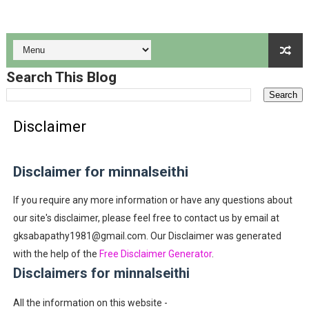
திருவள்ளூர் மாவட்டத்தில் ஆகஸ்ட் 6-ம் தேதி உள்ளூர் விடுமுறை அறி
TMB வங்கியில் Relationship Manager (Scale I & Scale II) மற்
Search This Blog
தட்கல் ரெயில் டிக்கெட் முன்பதிவுக்கு கவுண்ட்டர்களில் ஆகஸ்டு 
சுவையான, மணமான மாங்காய் சாதம் செய்வது எப்படி?
Disclaimer
இந்திய விமான நிலையத்தில் பல்வேறு துறைகளில் 389 பணியிடங்கள
Disclaimer for minnalseithi
If you require any more information or have any questions about
our site's disclaimer, please feel free to contact us by email at
gksabapathy1981@gmail.com. Our Disclaimer was generated
with the help of the
Free Disclaimer Generator
.
Disclaimers for minnalseithi
All the information on this website -