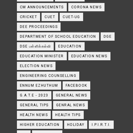
CM ANNOUNCEMENTS
CORONA NEWS
CRICKET
CUET
CUET-UG
DEE PROCEEDINGS
DEPARTMENT OF SCHOOL EDUCATION
DGE
DSE பள்ளிக்கல்வி
EDUCATION
EDUCATION MINISTER
EDUCATION NEWS
ELECTION NEWS
ENGINEERING COUNSELLING
ENNUM EZHUTHUM
FACEBOOK
G.A.T.E - 2023
GENERAL NEWS
GENERAL TIPS
GENRAL NEWS
HEALTH NEWS
HEALTH TIPS
HIGHER EDUCATION
HOLIDAY
I.P.I.R.T.I.