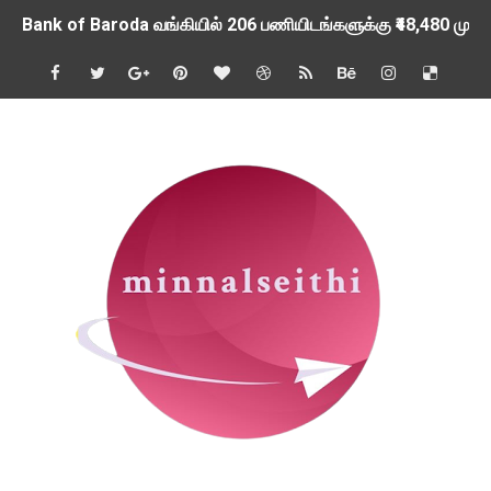
Bank of Baroda வங்கியில் 206 பணியிடங்களுக்கு ₹48,480 முதல
தலையில் அதிக பொடுகு இருந்தால் எண்ணெய் தடவலாமா?
ஆடி அமாவாசையை முன்னிட்டு கன்னியாகுமரி மாவட்டத்திற்கு ஆகஸ
SBI வங்கியில் 1,538 பணியிடங்களுக்கு ரூ 64,480 வரை ஊதியத்த
அரியலூர் மாவட்டத்துக்கு, வருகின்ற ஆகஸ்ட் 10 ம் தேதி ஆடி திர
தமிழ்நாடு மெர்கண்டைல் வங்கியில் சிறப்பு அதிகாரி, சாப்ட்வேர் என
வேளாண் அறிவியல் மையத்தில் ரூ 35,400 ஊதியத்தில் உதவியாள
பாரத் பெட்ரோலியம் நிறுவனத்தில் 154 பணியிடங்களுக்கு ரூ 26,50
காரைக்குடி மத்திய மின் வேதியியல் ஆராய்ச்சி நிறுவனத்தில் 27 
முகத்திற்கு சன்ஸ்கிரீன் முக்கியமா அல்லது மாய்ஸ்சரைசர் முக்கி