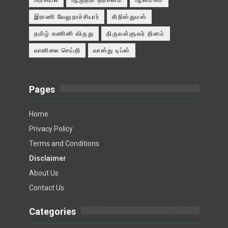
அரசியல்
ஆருத்ரா தரிசனம்
ஆன்மீகம்
இராணி வேலுநாச்சியார்
கிறிஸ்துமஸ்
தமிழ் கணினி விருது
திருவள்ளுவர் தினம்
வானிலை செய்தி
வாஸ்து டிப்ஸ்
Pages
Home
Privacy Policy
Terms and Conditions
Disclaimer
About Us
Contact Us
Categories