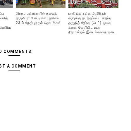
்பு
அரசுப் பள்ளிகளில் கலைத்
பணி​யில் உள்ள ஆசிரியர்​
்வித்
திருவிழா போட்டிகள்: ஜூலை
களுக்கு நடத்​தப்​பட்ட சிறப்பு
23-ம் தேதி முதல் தொடக்கம்
தகு​தித் தேர்வு (டெட்) முடிவு​
வரிப்பு
களை வெளி​யிட உயர்
நீதிமன்றம் இடைக்​காலத் தடை
O COMMENTS:
ST A COMMENT