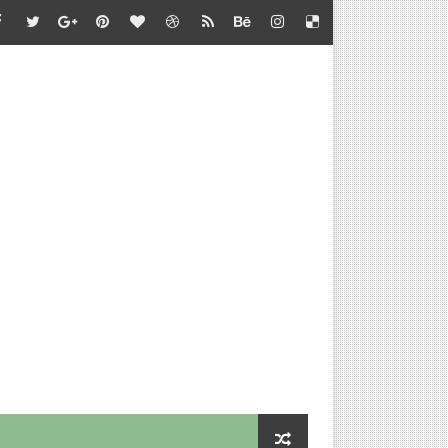
 வேலை வாய்ப்பு..!
வாய்ப்பு
ு..!
வேலை வாய்ப்பு..!
்தில் வேலை வாய்ப்பு
களை நியமிக்க பள்ளிக்கல்வித்துறை முடிவு
யீடு