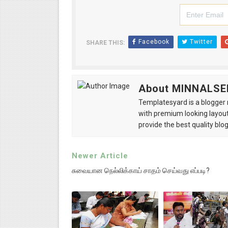
Facebook
Twitter
SHARE THIS:
About MINNALSE
Templatesyard is a blogger r
with premium looking layout
provide the best quality blo
Newer Article
சுவையான நெல்லிக்காய் சாதம் செய்வது எப்படி?