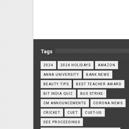
Tags
2024
2024 HOLIDAYS
AMAZON
ANNA UNIVERSITY
BANK NEWS
BEAUTY TIPS
BEST TEACHER AWARD
BIT INDIA QUIZ
BUS STRIKE
CM ANNOUNCEMENTS
CORONA NEWS
CRICKET
CUET
CUET-UG
DEE PROCEEDINGS