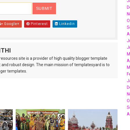
J
D
N
O
Google+
Pinterest
Linkedin
S
A
J
J
ITHI
M
esources site is a provider of high quality blogger template
A
 and robust design. The main mission of templatesyard is to
M
gger templates.
F
J
D
N
O
S
A