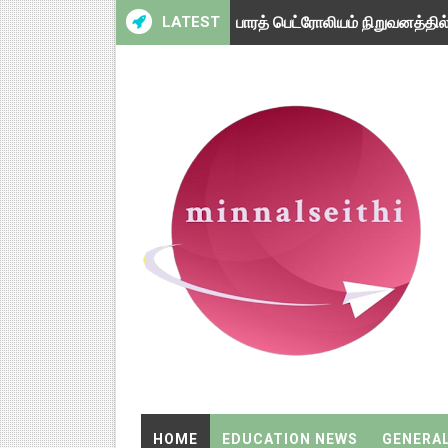
LATEST
பாரத் பெட்ரோலியம் நிறுவனத்தில
காரைக்குடி மத்திய மின் வேதியி
முகத்திற்கு சன்ஸ்கிரீன் முக்க
எய்ம்ஸ் மருத்துவமனையில் 2,218
சைனிக் பள்ளியில் 4 பாடங்களுக்
சுவையான, மணமான சிக்கன் கிரே
பல்கலைக்கழகங்களுக்கு இடையேய
ஆசிரியர் தேர்வு வாரியம் மூலம் 
நாடு முழுவதும் பொதுத்துறை வங
ஆடிப்பெருக்கு 2026: சிறப்பு,ச
HOME
EDUCATION NEWS
GENERA