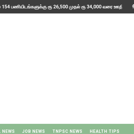
் 154 பணியிடங்களுக்கு ரூ 26,500 முதல் ரூ 34,000 வரை ஊதியத்தில்
யல் ஆராய்ச்சி நிறுவனத்தில் 27 பணியிடங்களுக்கு அப்ரண்டிஸ் வேலை 
ியமா அல்லது மாய்ஸ்சரைசர் முக்கியமா?
 பணியிடங்களுக்கு ரூ.44,900 முதல் ரூ.1,42,400 வரை வேலை வாய்ப்ப
கு முதுகலை மற்றும் இளங்கலை பட்டதாரி ஆசிரியர்களுக்கான நிரந்தர 
வி செய்வது எப்படி?
ான முடுக்கி மையத்தில் ரூ 35,400 முதல் ரூ 1,12,400 வரை ஊதியத
விரைவில் 2 ஆயிரம் பட்டதாரி ஆசிரியர்கள் மற்றும் ஆசிரியர் பயிற்றுநர்
்கிகளில் காலியாக உள்ள 11,403 கிளர்க் பணிக்கான அறிவிப்பு வெளி
ெய்ய வேண்டியவை தாலிக்கயிறு மாற்ற மற்றும் பூஜை செய்ய நல்ல நேரம்
L NEWS
JOB NEWS
TNPSC NEWS
HEALTH TIPS