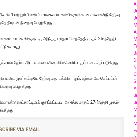
A
பணியிடங்களுக்கு ரூ.48,480 முதல் ரூ.85,920 வரை ஊதியத்தில் வேலை
J
ில் பிளஸ்-1 மற்றும் பிளஸ்-2 மாணவ-மாணவிகளுக்கான காலாண்டு தேர்வு
J
 பல திட்டங்கள்:கல்வித் திட்ட மாற்றம் குறித்து அமைச்சர் ராஜ்மோகன் வி
ந்தேதியுடன் நிறைவு பெறுகிறது.
M
A
ின்ற ஆகஸ்ட் 10 ம் தேதி ஆடி திருவாதிரை முன்னிட்டு உள்ளூர் விடுமு
ிலான மாணவ-மாணவிகளுக்கு அடுத்த மாதம் 15-ந்தேதி முதல் 26-ந்தேதி
M
F
்டு உள்ளது.
் சிறப்பு அதிகாரி, சாப்ட்வேர் என்ஜினியர், உள்ளிட்ட பல்வேறு பணியிடங
J
D
க்கான தேர்வு அட்டவணை விரைவில் வெளியாகும் என கூறப்படுகிறது.
ூ 35,400 ஊதியத்தில் உதவியாளர் பணியிடங்களுக்கான வேலைவாய்ப்
N
O
் 154 பணியிடங்களுக்கு ரூ 26,500 முதல் ரூ 34,000 வரை ஊதியத்தில்
 தேதியைவிட முன்கூட்டியே தேர்வு தொடங்கினாலும், ஏற்கனவே செப்டம்பர்
S
 நிறைவு பெறுகிறது.
A
J
ாண்டு நாட்காட்டியில் குறிப்பிட்டபடி, அடுத்த மாதம் 27-ந்தேதி முதல்
J
M
டுகிறது.
A
M
SCRIBE VIA EMAIL
F