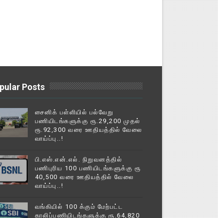
pular Posts
சைனிக் பள்ளியில் பல்வேறு
பணியிடங்களுக்கு ரூ.29,200 முதல்
ரூ.92,300 வரை ஊதியத்தில் வேலை
வாய்ப்பு..!
பி.எஸ்.என்.எல். நிறுவனத்தில்
பணிபுரிய 100 பணியிடங்களுக்கு ரூ
40,500 வரை ஊதியத்தில் வேலை
வாய்ப்பு..!
வங்கியில் 100 க்கும் மேற்பட்ட
காலிப்பணியிடங்களுக்கு ரூ.64,820