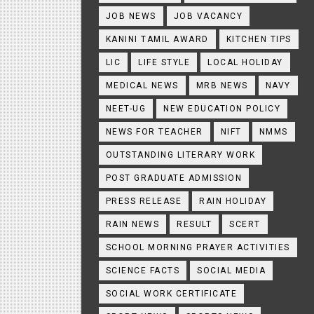
JOB NEWS
JOB VACANCY
KANINI TAMIL AWARD
KITCHEN TIPS
LIC
LIFE STYLE
LOCAL HOLIDAY
MEDICAL NEWS
MRB NEWS
NAVY
NEET-UG
NEW EDUCATION POLICY
NEWS FOR TEACHER
NIFT
NMMS
OUTSTANDING LITERARY WORK
POST GRADUATE ADMISSION
PRESS RELEASE
RAIN HOLIDAY
RAIN NEWS
RESULT
SCERT
SCHOOL MORNING PRAYER ACTIVITIES
SCIENCE FACTS
SOCIAL MEDIA
SOCIAL WORK CERTIFICATE