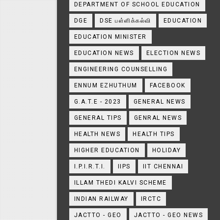
DEPARTMENT OF SCHOOL EDUCATION
DGE
DSE பள்ளிக்கல்வி
EDUCATION
EDUCATION MINISTER
EDUCATION NEWS
ELECTION NEWS
ENGINEERING COUNSELLING
ENNUM EZHUTHUM
FACEBOOK
G.A.T.E - 2023
GENERAL NEWS
GENERAL TIPS
GENRAL NEWS
HEALTH NEWS
HEALTH TIPS
HIGHER EDUCATION
HOLIDAY
I.P.I.R.T.I.
IIPS
IIT CHENNAI
ILLAM THEDI KALVI SCHEME
INDIAN RAILWAY
IRCTC
JACTTO - GEO
JACTTO - GEO NEWS