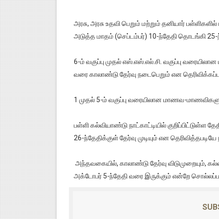
பஞ்சாப் நேஷனல் வங்கியில் 545 
அரசு, அரசு உதவி பெறும் மற்றும் தனியார் பள்ளிகள
புத்தகப் பை சுமை குறைப்பு உட்பட
அடுத்த மாதம் (செப்டம்பர்) 10-ந்தேதி தொடங்கி 25-
அரியலூர் மாவட்டத்துக்கு, வருக
6-ம் வகுப்பு முதல் எஸ்.எஸ்.எல்.சி. வகுப்பு வரைய
வரை காலாண்டு தேர்வு நடைபெறும் என தெரிவிக்கப்பட
தமிழ்நாடு மெர்கண்டைல் வங்கியில
1 முதல் 5-ம் வகுப்பு வரையிலான மாணவ-மாணவிகளு
வேளாண் அறிவியல் மையத்தில் ர
பாரத் பெட்ரோலியம் நிறுவனத்தில
பள்ளி கல்வியாண்டு நாட்காட்டியில் குறிப்பிட்டுள்ள
26-ந்தேதிக்குள் தேர்வு முடியும் என தெரிவித்தபடியே
அந்தவகையில், காலாண்டு தேர்வு விடுமுறையும், கல்விய
அக்டோபர் 5-ந்தேதி வரை இருக்கும் என்றே சொல்லப்ப
SUB